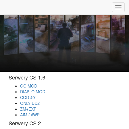
Toggl
navig
Serwery CS 1.6
GO:MOD
DIABLO MOD
COD 401
ONLY DD2
ZM+EXP
AIM / AWP
Serwery CS 2