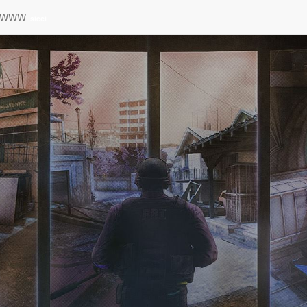
a WWW
sieci