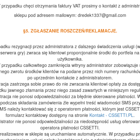
 przypadku chęci otrzymania faktury VAT prosimy o kontakt z administ
sklepu pod adresem mailowym:
dredek1337@gmail.com
§5. ZGŁASZANIE ROSZCZEŃ/REKLAMACJE.
adku rezygnacji przez administratora z dalszego świadczenia usługi (
serwera gry) zwraca się klientowi proporcjonalnie środki do portfela na
użytkownika.
 przypadku całkowitego zamknięcia witryny administrator zobowiązuje 
lnego zwrotu środków klientów na podane przez nich numery rachunk
po uprzednim kontakcie z administratorem.
racja zastrzega sobie prawo do nie zwracania klientowi opłaty za dostę
dku jawnego złamania przez niego zasad zawartych w niniejszym regul
tracja nie ponosi odpowiedzialności za błędnie skierowane płatności.
t podczas składania zamówienia źle wypełni treść wiadomości SMS prz
SMS należy kontaktować się z operatorem płatności, którym jest CSSET
formularz kontaktowy dostępny na stronie
Kontakt - CSSETTI.PL
.
istrator nie ponosi odpowiedzialności za niedostępność usług oferowa
operatora płatności CSSETTI.
 realizowane w sklepie są uruchamiane automatycznie. W przypadku 