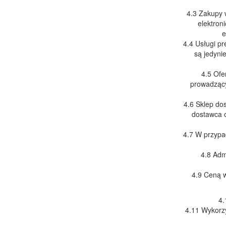
4.3 Zakupy 
elektron
e
4.4 Usługi pr
są jedyni
4.5 Ofe
prowadzący
4.6 Sklep do
dostawca o
4.7 W przypad
4.8 Adm
4.9 Ceną w
4.
4.11 Wykorz