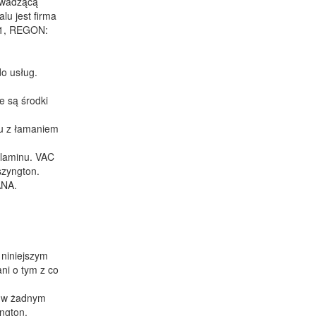
rowadzącą
lu jest firma
61, REGON:
o usług.
e są środki
ku z łamaniem
ulaminu. VAC
szyngton.
ANA.
 niniejszym
ni o tym z co
st w żadnym
ngton.