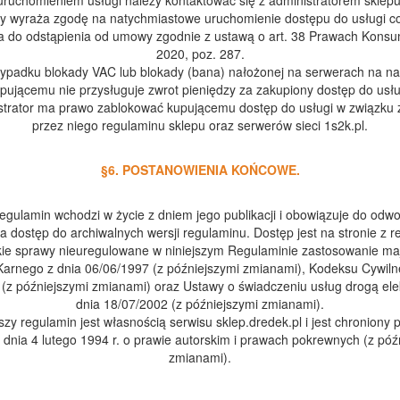
uruchomieniem usługi należy kontaktować się z administratorem sklepu
y wyraża zgodę na natychmiastowe uruchomienie dostępu do usługi co
a do odstąpienia od umowy zgodnie z ustawą o art. 38 Prawach Kons
2020, poz. 287.
ypadku blokady VAC lub blokady (bana) nałożonej na serwerach na nas
pującemu nie przysługuje zwrot pieniędzy za zakupiony dostęp do usłu
strator ma prawo zablokować kupującemu dostęp do usługi w związku
przez niego regulaminu sklepu oraz serwerów sieci 1s2k.pl.
§6. POSTANOWIENIA KOŃCOWE.
egulamin wchodzi w życie z dniem jego publikacji i obowiązuje do odwo
ma dostęp do archiwalnych wersji regulaminu. Dostęp jest na stronie z 
kie sprawy nieuregulowane w niniejszym Regulaminie zastosowanie maj
arnego z dnia 06/06/1997 (z późniejszymi zmianami), Kodeksu Cywiln
(z późniejszymi zmianami) oraz Ustawy o świadczeniu usług drogą ele
dnia 18/07/2002 (z późniejszymi zmianami).
jszy regulamin jest własnością serwisu sklep.dredek.pl i jest chroniony 
 dnia 4 lutego 1994 r. o prawie autorskim i prawach pokrewnych (z póź
zmianami).