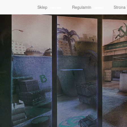
Sklep
Regulamin
Stron
udredka
sklepu