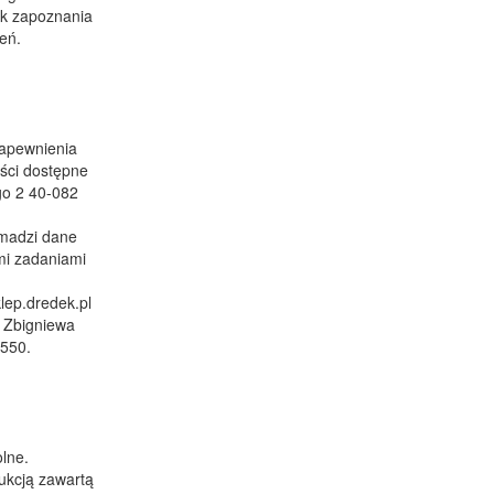
ak zapoznania
eń.
zapewnienia
ości dostępne
ego 2 40-082
omadzi dane
ymi zadaniami
lep.dredek.pl
. Zbigniewa
550.
olne.
ukcją zawartą