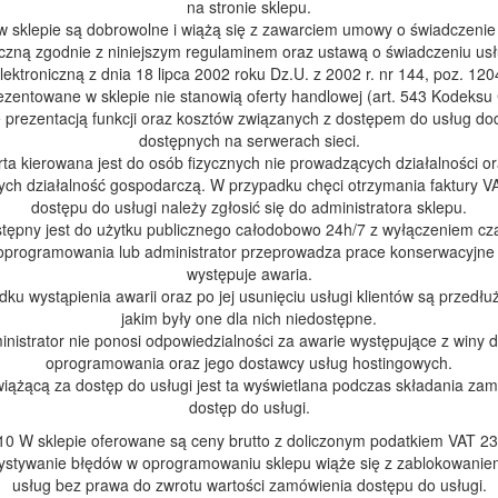
na stronie sklepu.
w sklepie są dobrowolne i wiążą się z zawarciem umowy o świadczenie
iczną zgodnie z niniejszym regulaminem oraz ustawą o świadczeniu us
lektroniczną z dnia 18 lipca 2002 roku Dz.U. z 2002 r. nr 144, poz. 120
ezentowane w sklepie nie stanowią oferty handlowej (art. 543 Kodeksu
e prezentacją funkcji oraz kosztów związanych z dostępem do usług d
dostępnych na serwerach sieci.
rta kierowana jest do osób fizycznych nie prowadzących działalności o
ch działalność gospodarczą. W przypadku chęci otrzymania faktury V
dostępu do usługi należy zgłosić się do administratora sklepu.
stępny jest do użytku publicznego całodobowo 24h/7 z wyłączeniem cz
programowania lub administrator przeprowadza prace konserwacyjne 
występuje awaria.
ku wystąpienia awarii oraz po jej usunięciu usługi klientów są przedł
jakim były one dla nich niedostępne.
inistrator nie ponosi odpowiedzialności za awarie występujące z winy 
oprogramowania oraz jego dostawcy usług hostingowych.
iążącą za dostęp do usługi jest ta wyświetlana podczas składania za
dostęp do usługi.
10 W sklepie oferowane są ceny brutto z doliczonym podatkiem VAT 2
ystywanie błędów w oprogramowaniu sklepu wiąże się z zablokowanie
usług bez prawa do zwrotu wartości zamówienia dostępu do usługi.