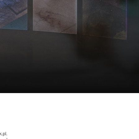
.
.pl.