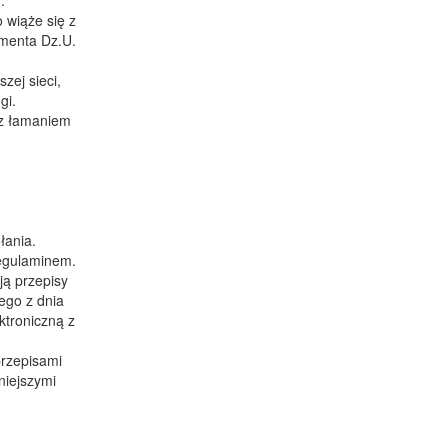
.
 wiąże się z
umenta Dz.U.
zej sieci,
gi.
 z łamaniem
łania.
regulaminem.
ą przepisy
ego z dnia
ktroniczną z
przepisami
niejszymi