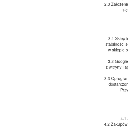
2.3 Założeni
si
3.1 Sklep 
stabilności 
w sklepie o
3.2 Google
z witryny i 
3.3 Oprogram
dostarczon
Prz
4.1 
4.2 Zakupów 