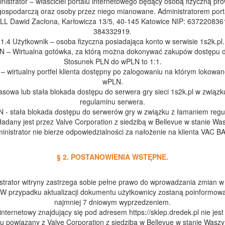
nistrator – właściciel portalu internetowego będący osobą fizyczną p
gospodarczą oraz osoby przez niego mianowane. Administratorem porta
L Dawid Zacłona, Karłowicza 13/5, 40-145 Katowice NIP: 63722083
384332919.
1.4 Użytkownik – osoba fizyczna posiadająca konto w serwisie 1s2k.pl.
N – Wirtualna gotówka, za którą można dokonywać zakupów dostępu d
Stosunek PLN do wPLN to 1:1.
l – wirtualny portfel klienta dostępny po zalogowaniu na którym lokowan
wPLN.
asowa lub stała blokada dostępu do serwera gry sieci 1s2k.pl w związ
regulaminu serwera.
 - stała blokada dostępu do serwerów gry w związku z łamaniem reg
adany jest przez Valve Corporation z siedzibą w Bellevue w stanie Wa
inistrator nie bierze odpowiedzialności za nałożenie na klienta VAC B
§ 2. POSTANOWIENIA WSTĘPNE.
strator witryny zastrzega sobie pełne prawo do wprowadzania zmian w
 W przypadku aktualizacji dokumentu użytkownicy zostaną poinformowa
najmniej 7 dniowym wyprzedzeniem.
internetowy znajdujący się pod adresem https://sklep.dredek.pl nie je
iu powiązany z Valve Corporation z siedzibą w Bellevue w stanie Waszy