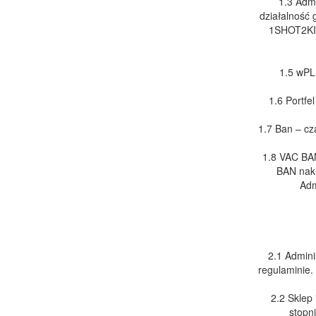
1.3 Admi
działalność 
1SHOT2KIL
1.5 wPL
1.6 Portfe
1.7 Ban – cz
1.8 VAC BAN
BAN nakł
Adm
2.1 Admini
regulaminie.
2.2 Sklep 
stopn