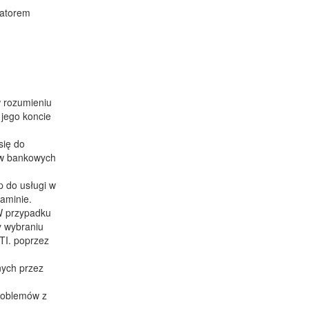
ratorem
w rozumieniu
 jego koncie
się do
ów bankowych
p do usługi w
aminie.
 W przypadku
y wybraniu
TI. poprzez
nych przez
problemów z