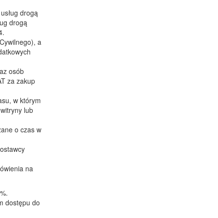
 usług drogą
ług drogą
4.
 Cywilnego), a
odatkowych
raz osób
AT za zakup
asu, w którym
witryny lub
użane o czas w
dostawcy
mówienia na
3%.
m dostępu do