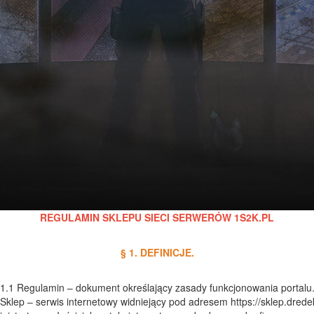
REGULAMIN SKLEPU SIECI SERWERÓW 1S2K.PL
§ 1. DEFINICJE.
1.1 Regulamin – dokument określający zasady funkcjonowania portalu
 Sklep – serwis internetowy widniejący pod adresem https://sklep.dredek