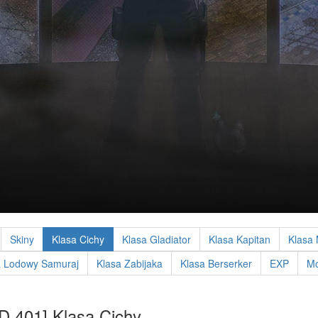
Skiny
Klasa Cichy
Klasa Gladiator
Klasa Kapitan
Klasa
a Lodowy Samuraj
Klasa Zabijaka
Klasa Berserker
EXP
Mo
D 401] Klasa Cichy