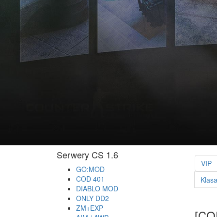
Serwery CS 1.6
VIP
GO:MOD
COD 401
Klas
DIABLO MOD
ONLY DD2
ZM+EXP
[CO