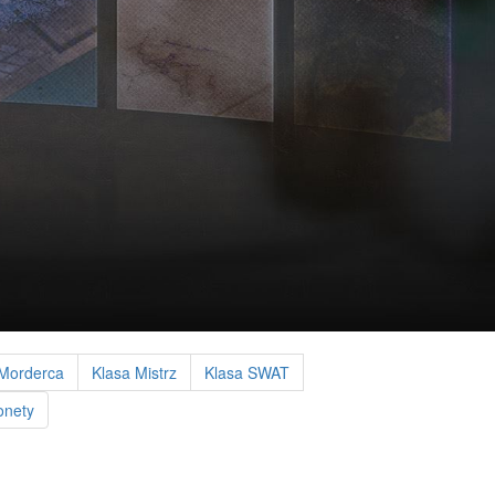
 Morderca
Klasa Mistrz
Klasa SWAT
nety