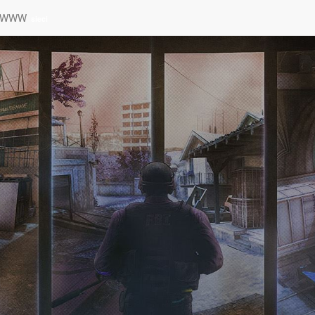
a WWW
sieci