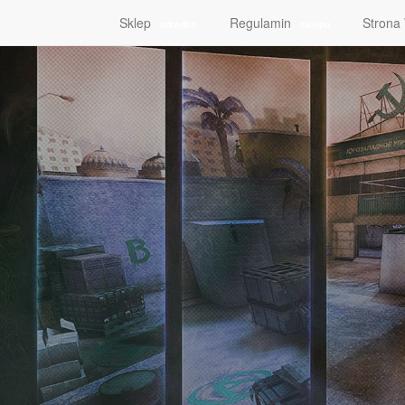
Sklep
Regulamin
Stron
udredka
sklepu