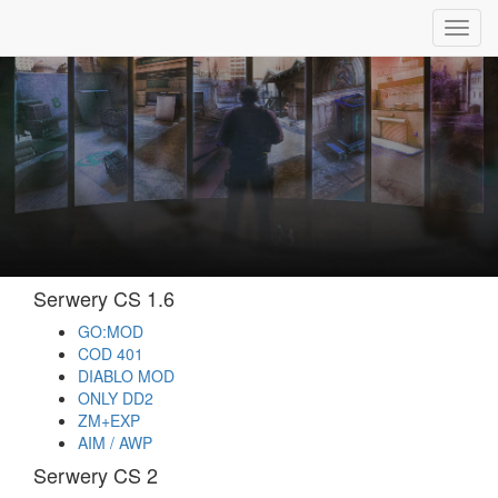
Toggl
navig
Serwery CS 1.6
GO:MOD
COD 401
DIABLO MOD
ONLY DD2
ZM+EXP
AIM / AWP
Serwery CS 2