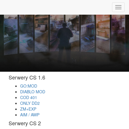
Toggl
navig
Serwery CS 1.6
GO:MOD
DIABLO MOD
COD 401
ONLY DD2
ZM+EXP
AIM / AWP
Serwery CS 2