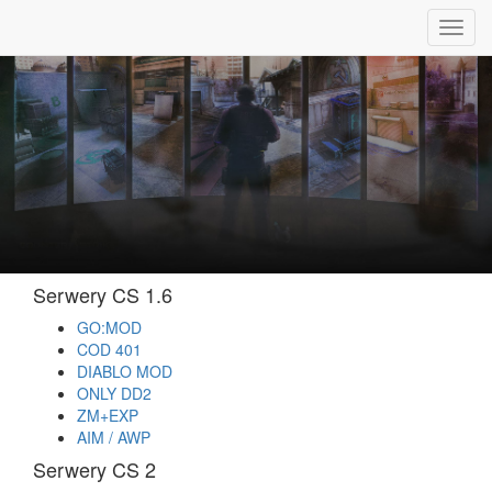
Toggl
navig
Serwery CS 1.6
GO:MOD
COD 401
DIABLO MOD
ONLY DD2
ZM+EXP
AIM / AWP
Serwery CS 2