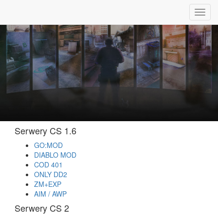
Toggl
navig
Serwery CS 1.6
GO:MOD
DIABLO MOD
COD 401
ONLY DD2
ZM+EXP
AIM / AWP
Serwery CS 2