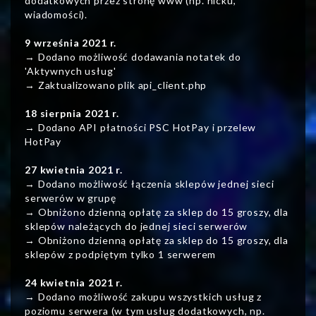
dodatkowych przez stronę www (np. nicku,
wiadomości).
9 września 2021 r.
→ Dodano możliwość dodawania notatek do
'Aktywnych usług'
→ Zaktualizowano plik api_client.php
18 sierpnia 2021 r.
→ Dodano API płatności PSC HotPay i przelew
HotPay
27 kwietnia 2021 r.
→ Dodano możliwość łączenia sklepów jednej sieci
serwerów w grupę
→ Obniżono dzienną opłatę za sklep do 15 groszy, dla
sklepów należących do jednej sieci serwerów
→ Obniżono dzienną opłatę za sklep do 15 groszy, dla
sklepów z podpiętym tylko 1 serwerem
24 kwietnia 2021 r.
→ Dodano możliwość zakupu wszystkich usług z
poziomu serwera (w tym usług dodatkowych, np.