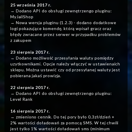
25 września 2017 r.
→ Dodano API do obsługi zewnętrzengo pluginu:
MyJailShop
→ Nowa wersja pluginu (1.2.3) - dodano dodatkowe
logi pokazujące komendę, którą wpisał gracz oraz
błędy zwracane przez serwer w przypadku problemów
z zakupem
23 sierpnia 2017 r.
→ Dodano możliwość przesyłania waluty pomiędzy
uzytkownikami. Opcje należy włączyć w ustawienaich
sklepu. Można ustawić czy od przesyłanej waluty jest
pobierana jakaś prowizja.
22 sierpnia 2017 r.
→ Dodano API do obsługi zewnętrzengo pluginu:
Level Rank
16 sierpnia 2017 r.
→ zmieniono cennik. Do tej pory było 0,3zł/dzień +
2% wartości doładowań za pomocą SMS. W tej chwili
jest tylko 1% wartości doładowań sms (minimum