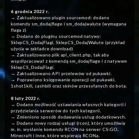
6 grudnia 2022 r.
→ Zaktualizowano plugin sourcemod: dodano
komendy sm_dodajflage i sm_dodajwalute (wymagana
flaga z)
→ Dodano do pluginu sourcemod natywy:
SklepCS_DodajFlagi, SklepCS_DodajWalute (przykład
użycia w zakładce download)
→ Zaktualizowano plik api_client.php, tak aby
współpracował z komendą sm_dodajflage i z natywem
SklepCS_DodajFlagi.
→ Zaktualizowano API przelewów od pukawki.
→ Poprawiono księgowanie operacji od pukawki,
1shot1kill, cashbill oraz skinów przesyłanych do bota.
8 luty 2022 r.
→ Dodano możliwość ustawiania własnych kategorii i
przydzielania serwerów do tych kategorii.
→ Zmieniono sposób dodawania usług dodatkowych.
→ Dodano nowy rodzaj usługi (rcon), który umożliwia
m. in. wysłanie komendy RCON na serwer CS:GO,
Minecraft i inne, które wspierają RCONa.