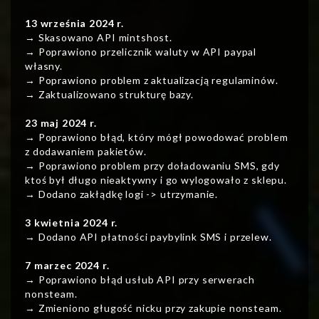
13 września 2024 r.
→ Skasowano API mintshost.
→ Poprawiono przelicznik waluty w API paypal
własny.
→ Poprawiono problem z aktualizacją regulaminów.
→ Zaktualizowano strukturę bazy.
23 maj 2024 r.
→ Poprawiono błąd, który mógł powodować problem
z dodawaniem pakietów.
→ Poprawiono problem przy doładowaniu SMS, gdy
ktoś był długo nieaktywny i go wylogowało z sklepu.
→ Dodano zakłądkę logi -> utrzymanie.
3 kwietnia 2024 r.
→ Dodano API płatności paybylink SMS i przelew.
7 marzec 2024 r.
→ Poprawiono błąd usłub API przy serwerach
nonsteam.
→ Zmieniono gługość nicku przy zakupie nonsteam.