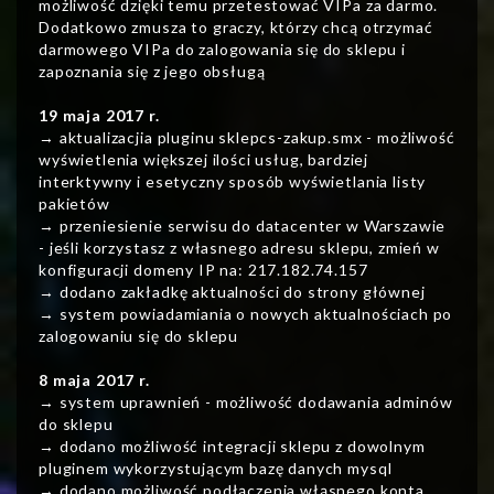
możliwość dzięki temu przetestować VIPa za darmo.
Dodatkowo zmusza to graczy, którzy chcą otrzymać
darmowego VIPa do zalogowania się do sklepu i
zapoznania się z jego obsługą
19 maja 2017 r.
→ aktualizacjia pluginu sklepcs-zakup.smx - możliwość
wyświetlenia większej ilości usług, bardziej
interktywny i esetyczny sposób wyświetlania listy
pakietów
→ przeniesienie serwisu do datacenter w Warszawie
- jeśli korzystasz z własnego adresu sklepu, zmień w
konfiguracji domeny IP na: 217.182.74.157
→ dodano zakładkę aktualności do strony głównej
→ system powiadamiania o nowych aktualnościach po
zalogowaniu się do sklepu
8 maja 2017 r.
→ system uprawnień - możliwość dodawania adminów
do sklepu
→ dodano możliwość integracji sklepu z dowolnym
pluginem wykorzystującym bazę danych mysql
→ dodano możliwość podłączenia włąsnego konta