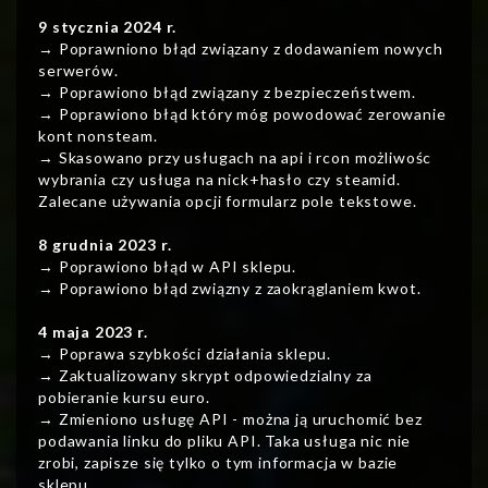
9 stycznia 2024 r.
→ Poprawniono błąd związany z dodawaniem nowych
serwerów.
→ Poprawiono błąd związany z bezpieczeństwem.
→ Poprawiono błąd który móg powodować zerowanie
kont nonsteam.
→ Skasowano przy usługach na api i rcon możliwośc
wybrania czy usługa na nick+hasło czy steamid.
Zalecane używania opcji formularz pole tekstowe.
8 grudnia 2023 r.
→ Poprawiono błąd w API sklepu.
→ Poprawiono błąd związny z zaokrąglaniem kwot.
4 maja 2023 r.
→ Poprawa szybkości działania sklepu.
→ Zaktualizowany skrypt odpowiedzialny za
pobieranie kursu euro.
→ Zmieniono usługę API - można ją uruchomić bez
podawania linku do pliku API. Taka usługa nic nie
zrobi, zapisze się tylko o tym informacja w bazie
sklepu.