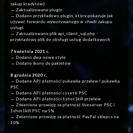
zakup kredytów)
→ Zaktualizowano plugin
→ Dodano przykładowy plugin, który pokazuje jak
używać forwardu wywoływanego w chwili zakupu
usługi
→ Zaktualizowano plik api_client_sql.php -
przykładowy plik do obsługi usług dodatkowych
7 kwietnia 2021 r.
→ Dodano dwa nowe style
→ Dodano ikony do pakietów
8 grudnia 2020 r.
→ Dodano API płatności pukawka przelew i pukawka
PSC
→ Dodano API płatności cssetti PSC
→ Dodano API płatności 1shot1kill przelew
→ Zmieniono prowizję za płatność liveserver PSC i
1shot1kill PSC na 5%
→ Zmieniono prowizję za płatność PayPal sklepcs na
10%