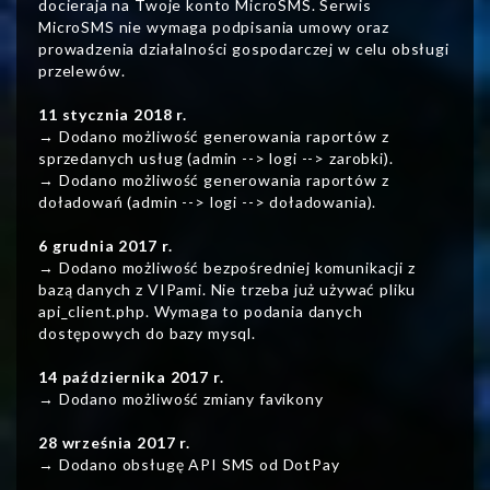
docieraja na Twoje konto MicroSMS. Serwis
MicroSMS nie wymaga podpisania umowy oraz
prowadzenia działalności gospodarczej w celu obsługi
przelewów.
11 stycznia 2018 r.
→ Dodano możliwość generowania raportów z
sprzedanych usług (admin --> logi --> zarobki).
→ Dodano możliwość generowania raportów z
doładowań (admin --> logi --> doładowania).
6 grudnia 2017 r.
→ Dodano możliwość bezpośredniej komunikacji z
bazą danych z VIPami. Nie trzeba już używać pliku
api_client.php. Wymaga to podania danych
dostępowych do bazy mysql.
14 października 2017 r.
→ Dodano możliwość zmiany favikony
28 września 2017 r.
→ Dodano obsługę API SMS od DotPay