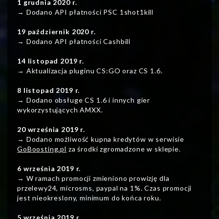
1 grudnia 2020 r.
→ Dodano API płatności PSC 1shot1kill
19 październik 2020 r.
→ Dodano API płatności Cashbill
14 listopad 2019 r.
→ Aktualizacja pluginu CS:GO oraz CS 1.6.
8 listopad 2019 r.
→ Dodano obsługe CS 1.6 i innych gier
wykorzystujących AMXX.
20 września 2019 r.
→ Dodano możliwość kupna kredytów w serwisie
GoBoosting.pl
za środki zgromadzone w sklepie.
6 września 2019 r.
→ W ramach promocji zmieniono prowizję dla
przelewy24, microsms, paypal na 1%. Czas promocji
jest nieokreslony, minimum do końca roku.
5 września 2019 r.