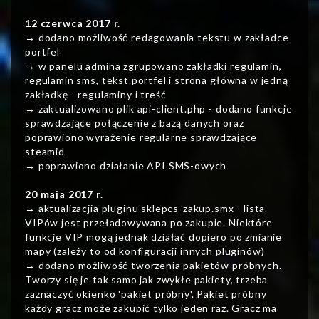
12 czerwca 2017 r.
→ dodano możliwość redagowania tekstu w zakładce
portfel
→ w panelu admina zgrupowano zakładki regulamin,
regulamin sms, tekst portfel i strona główna w jedną
zakładkę - regulaminy i treść
→ zaktualizowano plik api-client.php - dodano funkcje
sprawdzające połączenie z bazą danych oraz
poprawiono wyrażenie regularne sprawdzające
steamid
→ poprawiono działanie API SMS-owych
20 maja 2017 r.
→ aktualizacjia pluginu sklepcs-zakup.smx - lista
VIPów jest przeładowywana po zakupie. Niektóre
funkcje VIP mogą jednak działać dopiero po zmianie
mapy (zależy to od konfiguracji innych pluginów)
→ dodano możliwość tworzenia pakietów próbnych.
Tworzy się je tak samo jak zwykłe pakiety, trzeba
zaznaczyć okienko 'pakiet próbny'. Pakiet próbny
każdy gracz może zakupić tylko jeden raz. Gracz ma