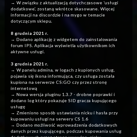
→ W związku z aktualizacją dotychczasowe 'usługi
dodatkowe', zostaną wkrótce skasowane. Więcej
informacji na discordzie i na mygo w temacie
dotyczącym sklepu.
8 grudnia 2021 r.
→ Dodano aplikację z widgetem do zainstalowania
forum IPS. Aplikacja wyświetla użytkownikom ich
aktywne usługi.
3 grudnia 2021 r.
→ W panelu admina, w logach z kupionych usług,
pojawia się ikona informująca, czy usługa została
kupiona na serwerze CS:GO czy przez stronę
internetową
→ Nowa wersja pluginu 1.3.7 - drobne poprawki i
dodano log który pokazuje SID gracza kupującego
usługę
→ Zmieniono sposób ustawiania nicku i hasła przy
kupowaniu usługi na serwery CS 1.6
→ Dodano możliwość wprowadzenia dodatkowych
danych przez kupującego, podczas kupowania usług