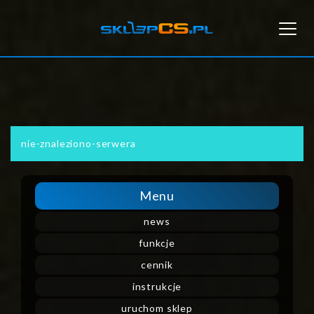
Toggl
navig
nie-znaleziono-serwera
Menu
news
funkcje
cennik
instrukcje
uruchom sklep