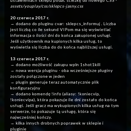
ustawieniach sklepu podać ścieżkę do nowego CSS -
assets/youplay/css/sklepcs-jasny.css
20 czerwca 2017 r.
→ dodano do pluginu cvar: sklepcs_informuj
. Liczba
jest liczbą co ile sekund VIPom ma się wyświetlać
informacja o ilości dni do końca zakupionej usługi.
Jeśli użytkownik ma kupionych kilka usług, to
wyświetla się liczba do do końca najbliższej usługi.
13 czerwca 2017 r.
→ dodano możliwość zakupu wpln 1shot1kill
→ nowa wersja pluginu - oba wcześniejsze pluginy
zostały połączone w jeden
→ plugin generuje teraz automatycznie plik
konfiguracyjny
→ dodano komendę !info (aliasy: !koniecvip,
!koniecvipa), która pokazuje ile dni zostało do końca
usługi. Jeśli gracz ma wykupionych kilka usług na tym
serwerze, to pokazuje tą usługę, która się
najwcześniej kończy.
→ kilka innych drobnych poprawek w sklepie i
pluginie