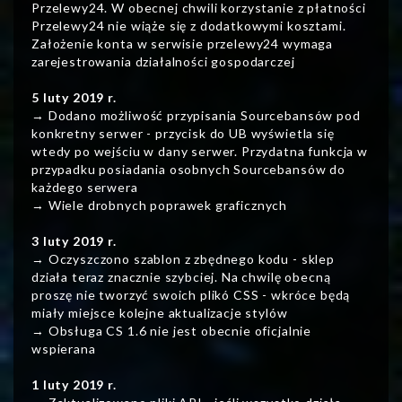
Przelewy24. W obecnej chwili korzystanie z płatności
Przelewy24 nie wiąże się z dodatkowymi kosztami.
Założenie konta w serwisie przelewy24 wymaga
zarejestrowania działalności gospodarczej
5 luty 2019 r.
→ Dodano możliwość przypisania Sourcebansów pod
konkretny serwer - przycisk do UB wyświetla się
wtedy po wejściu w dany serwer. Przydatna funkcja w
przypadku posiadania osobnych Sourcebansów do
każdego serwera
→ Wiele drobnych poprawek graficznych
3 luty 2019 r.
→ Oczyszczono szablon z zbędnego kodu - sklep
działa teraz znacznie szybciej. Na chwilę obecną
proszę nie tworzyć swoich plikó CSS - wkróce będą
miały miejsce kolejne aktualizacje stylów
→ Obsługa CS 1.6 nie jest obecnie oficjalnie
wspierana
1 luty 2019 r.