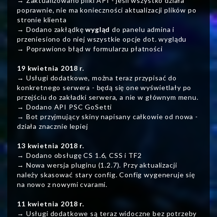
→ Zaktualizowano pliki API - jeśli wszystko działa
poprawnie, nie ma konieczności aktualizacji plików po
stronie klienta
→ Dodano zakłądkę
wygląd
do panelu admina i
przeniesiono do niej wszystkie opcje dot. wyglądu
→ Poprawiono błąd w formularzu płatności
19 kwietnia 2018 r.
→ Usługi dodatkowe, można teraz przypisać do
konkretnego serwera - będą się one wyświetlały po
przejściu do zakładki serwera, a nie w głównym menu.
→ Dodano API PSC GoSetti
→ Bot przyjmujący skiny napisany całkowie od nowa -
działa znacznie lepiej
13 kwietnia 2018 r.
→ Dodano obsługę CS 1.6, CSS i TF2
→ Nowa wersja pluginu (1.2.7). Przy aktualizacji
należy skasować stary config. Config wygeneruje się
na nowo z nowymi cvarami.
11 kwietnia 2018 r.
→ Usługi dodatkowe są teraz widoczne bez potrzeby