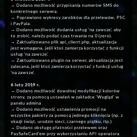
→ Dodano możliwość przypisania numerów SMS do
konkretnego serwera.
→ Poprawiono wykresy zarobków dla przelewów, PSC
i PayPala.
→ Dodano możliwość dodania usług 'na zawsze', aby
to zrobić, należy podać czas trwania na 0 (zero).
→ Zaktualizowano plik api_client.php, aktualizacja
jest wymagana, jeśli ktoś zamierza korzystać z funkcji
usług 'na zawsze'.
→ Zaktualizowano plugin na serwer, aktualizacja jest
zalecana, jeśli ktoś zamierza korzystać z funkcji usług
'na zawsze'.
6 luty 2019 r.
→ Dodano możliwość dowolnej modyfikacji kolorów
strony, za pomocą ustawień w zakładce 'Wygląd' w
panelu admina
→ Dodano mozliwość ustawienia promocji na
wszystke pakiety za pomocą jednego kliknięcia (np. z
okazji świąt, urodzin sieci, czarnego piątku, itp.)
→ Dodano obsługę płatności przelewem oraz
PaySafeCard'em przy wykorzystaniu API operatora