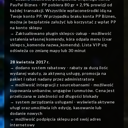
PayPal Biznes - PP pobiera 80 gr + 2,9% prowizji od
każdej transakcji. Wszystkie wpłaconeśrodki idą na
Twoje konto PP. W przypadku braku konta PP Biznes,
można je bezpłatnie założyć lub korzystać z wpłat PP
na konto sklepu
→ Zaktualiowano plugin sklepcs-zakup - możliwość
ustalenia własnej komendy, kóra odpala menu (cvar
sklepcs_komenda nazwa_komendy). Lista VIP się
odświeża co zmianę mapy lub 30 minut
28 kwietnia 2017 r.
→ dodano system rabatowy - rabaty za duzą ilośc
wydanej waluty, za aktywną usługę, promocja na
pakiet i rabat nadany przez administratora
→ możliwość integracji z sourcebansami - możliwość
kupowania unbanów, ungagów i unmutów. Cena jest
przeliczana w zależności od długości blokady
→ system zarządzania usługami - wyświetla aktywne
uługi oraz umożliwia ich edycję, kasowanie lub
dodanie nowych
→ możliwość podpięcia sklepu pod swój adres
internetowy