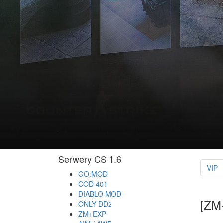
Serwery CS 1.6
VIP
GO:MOD
COD 401
DIABLO MOD
[ZM
ONLY DD2
ZM+EXP