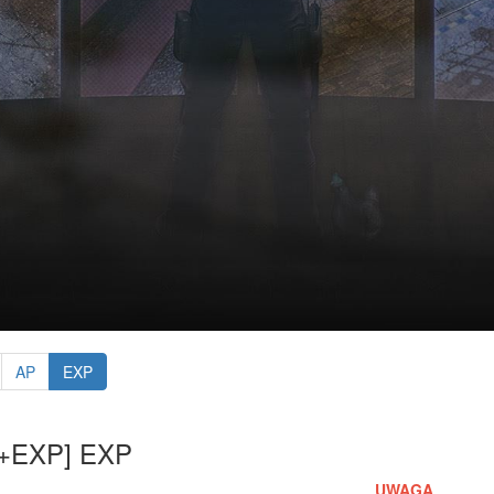
AP
EXP
+EXP] EXP
UWAGA