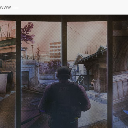
a WWW
sieci