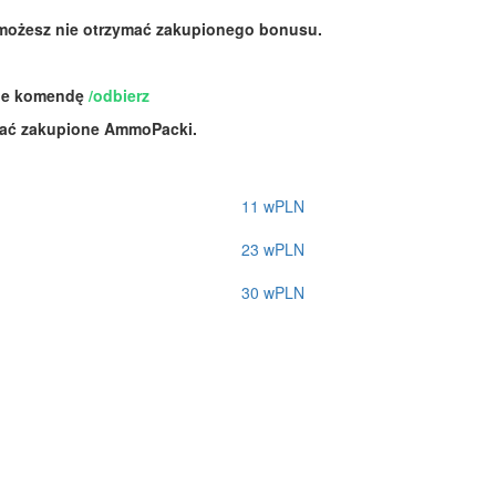
 możesz nie otrzymać zakupionego bonusu.
acie komendę
/odbierz
rać zakupione AmmoPacki.
11 wPLN
23 wPLN
30 wPLN