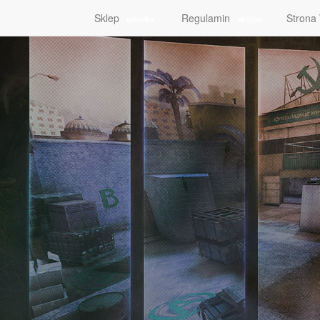
Sklep
Regulamin
Stron
udredka
sklepu